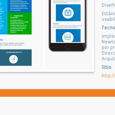
Diseñ
Están
usabil
Tecno
Imple
Newte
por pr
Direc
Arquit
Sitio
:
http:/