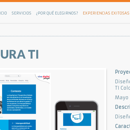
ICIO
SERVICIOS
¿POR QUÉ ELEGIRNOS?
EXPERIENCIAS EXITOSAS
URA TI
Proye
Diseño
TI Co
Mayo -
Descr
Diseño
Caract