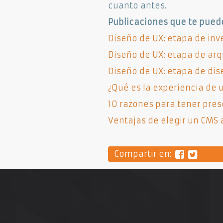
cuanto antes.
Publicaciones que te puede
Diseño de UX: etapa de inv
Diseño de UX: etapa de arq
Diseño de UX: etapa de dis
¿Qué es la experiencia de 
10 razones para tener pres
Ventajas de elegir un CMS
Compartir en: