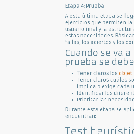
Etapa 4: Prueba
A esta última etapa se lle
ejercicios que permiten l
usuario final y la estructu
estas necesidades. Básicam
fallas, los aciertos y los c
Cuando se va a 
prueba se debe
Tener claros los
objeti
Tener claros cuáles so
implica o exige cada u
Identificar los difere
Priorizar las necesida
Durante esta etapa se aplic
encuentran:
Test heurísti