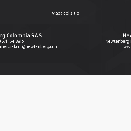
Mapa del sitio
g Colombia S.A.S.
New
(571) 6413815
Newtenberg P
mercial.col@newtenberg.com
www