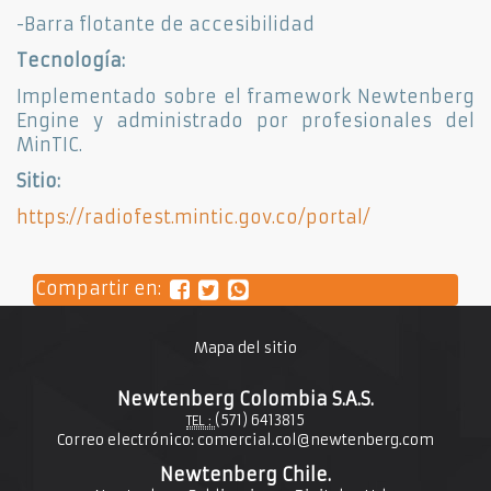
-Barra flotante de accesibilidad
Tecnología:
Implementado sobre el framework Newtenberg
Engine y administrado por profesionales del
MinTIC.
Sitio:
https://radiofest.mintic.gov.co/portal/
Compartir en:
Mapa del sitio
Newtenberg Colombia S.A.S.
(571) 6413815
TEL :
Correo electrónico:
comercial.col@newtenberg.com
Newtenberg Chile.