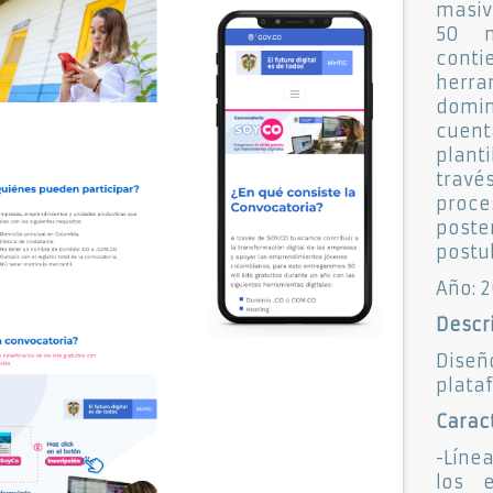
masiv
50 m
con
herr
domin
cuent
plant
travé
proc
post
postu
Año: 
Descr
Dise
plata
Caract
-Líne
los 