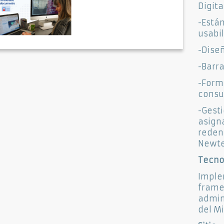
Digita
-Está
usabil
-Dise
-Barra
-Form
consu
-Ges
asign
reden
Newte
Tecno
Imp
frame
admin
del Mi