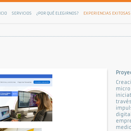
ICIO
SERVICIOS
¿POR QUÉ ELEGIRNOS?
EXPERIENCIAS EXITOSAS
Proye
Crea
micr
inici
trav
impu
digit
empre
medi