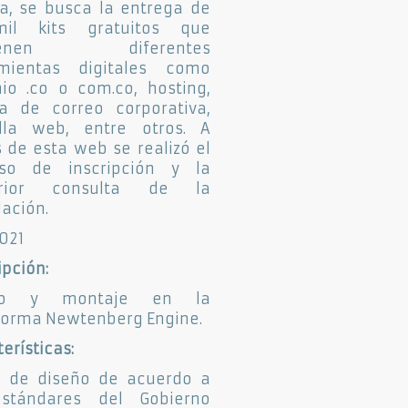
a, se busca la entrega de
il kits gratuitos que
tienen diferentes
amientas digitales como
io .co o com.co, hosting,
a de correo corporativa,
illa web, entre otros. A
s de esta web se realizó el
eso de inscripción y la
erior consulta de la
lación.
2021
ipción:
ño y montaje en la
forma Newtenberg Engine.
erísticas:
a de diseño de acuerdo a
estándares del Gobierno